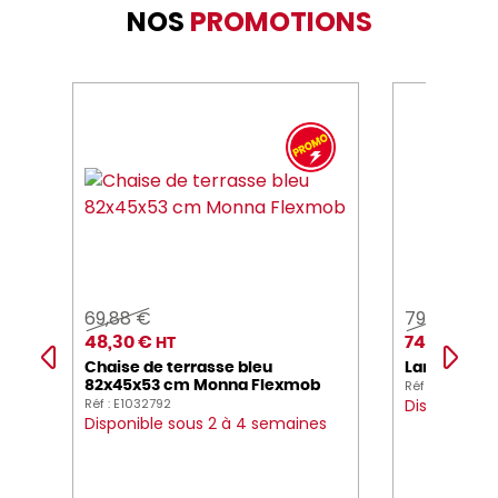
NOS
PROMOTIONS
69,88 €
79,00 €
48,30 €
74,00 €
HT
HT
Chaise de terrasse bleu
Lampe led
Réf : E1045330
82x45x53 cm Monna Flexmob
Réf : E1032792
Disponible 
Disponible sous 2 à 4 semaines