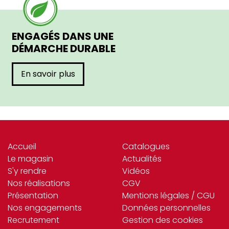
ENGAGÉS DANS UNE
DÉMARCHE DURABLE
En savoir plus
Accueil
Catalogues
Le magasin
Actualités
S'y rendre
Vidéos
Nos réalisations
CGV
Présentation
Mentions légales / CGU
Nos engagements
Données personnelles
Recrutement
Gestion des cookies