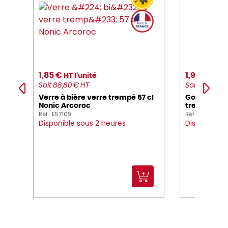
1,85 €
1,95 €
HT l'unité
HT l'
Soit 88,80 € HT
Soit 23,40 € 
Verre à bière verre trempé 57 cl
Gobelet fo
Nonic Arcoroc
trempé 35 c
Réf : E57109
Réf : E40129
Disponible sous 2 heures
Disponible 