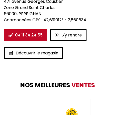
471 avenue Georges Caustier
Zone Grand Saint Charles
66000
,
PERPIGNAN
Coordonnées GPS :
42,691012°
-
2,860634
04 11 34 24 55
S'y rendre
Découvrir le magasin
NOS MEILLEURES
VENTES