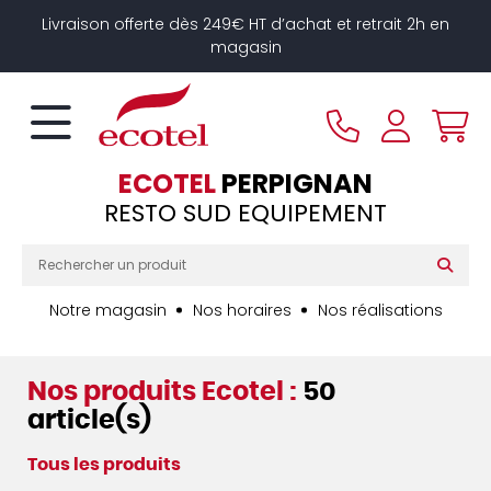
Panneau de gestion des cookies
Livraison offerte dès 249€ HT d’achat et retrait 2h en
magasin
ECOTEL
PERPIGNAN
RESTO SUD EQUIPEMENT
Notre magasin
Nos horaires
Nos réalisations
Nos produits Ecotel :
50
article(s)
Tous les produits