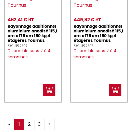
462,41 €
449,82 €
HT
HT
Rayonnage additionnel
Rayonnage additionnel
aluminium anodisé 115,1
aluminium anodisé 115,1
cm x 175 cm 150 kg 4
cm x 175 cm 150 kg 4
étagères Tournus
étagères Tournus
Réf : E65748
Réf : E65747
Disponible sous 2 à 4
Disponible sous 2 à 4
semaines
semaines
«
1
2
3
»